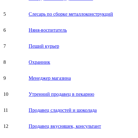
5
Слесарь по сборке металлоконструкций
6
Няня-воспитатель
7
Пеший курьер
8
Охранник
9
Менеджер магазина
10
Утренний продавец в пекарню
11
Продавец сладостей и шоколада
12
Продавец вкусняшек, консультант