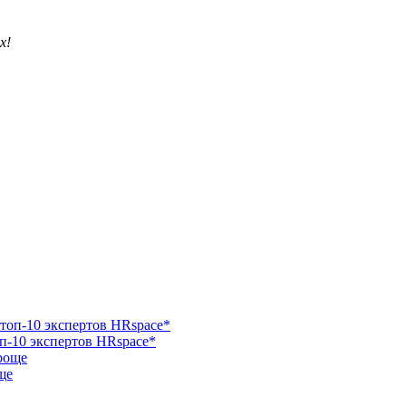
х!
п-10 экспертов HRspace*
ще