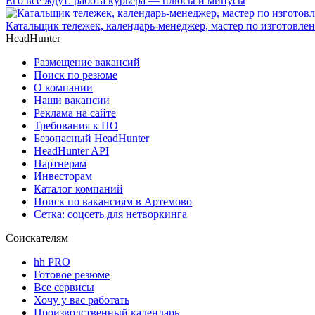
Его все ждут: работа курьера — плюсы и минусы
Катальщик тележек, календарь-менеджер, мастер по изготовлен
HeadHunter
Размещение вакансий
Поиск по резюме
О компании
Наши вакансии
Реклама на сайте
Требования к ПО
Безопасный HeadHunter
HeadHunter API
Партнерам
Инвесторам
Каталог компаний
Поиск по вакансиям в Артемово
Сетка: соцсеть для нетворкинга
Соискателям
hh PRO
Готовое резюме
Все сервисы
Хочу у вас работать
Производственный календарь