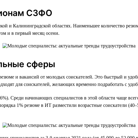
гионам СЗФО
ской и Калининградской областях. Наименьшее количество рез
ом и в первый месяц осени.
льные сферы
езюме и вакансий от молодых соискателей. Это быстрый и удобн
дходят для соискателей, желающих временно подработать с удо
%). Среди начинающих специалистов в этой области чаще всего
орядка 1% резюме в ИТ разместили возрастные соискатели (40–5
х специалистов за 3-й квартал 2021 года (от 45 000 до 52 000 