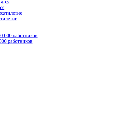
ся
ятилетие
 000 работников