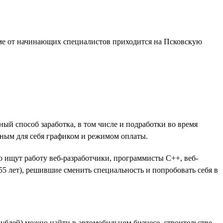
юме от начинающих специалистов приходится на Псковскую
ый способ заработка, в том числе и подработки во время
бным для себя графиком и режимом оплаты.
 ищут работу веб-разработчики, программисты C++, веб-
5 лет), решившие сменить специальность и попробовать себя в
рублей) можно найти в автомобильном бизнесе, строительстве,