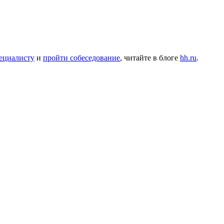
ециалисту
и
пройти собеседование
, читайте в блоге
hh.ru
.