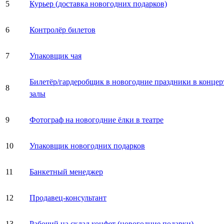
5
Курьер (доставка новогодних подарков)
6
Контролёр билетов
7
Упаковщик чая
Билетёр/гардеробщик в новогодние праздники в конце
8
залы
9
Фотограф на новогодние ёлки в театре
10
Упаковщик новогодних подарков
11
Банкетный менеджер
12
Продавец-консультант
13
Рабочий на склад конфет (новогодние подарки)