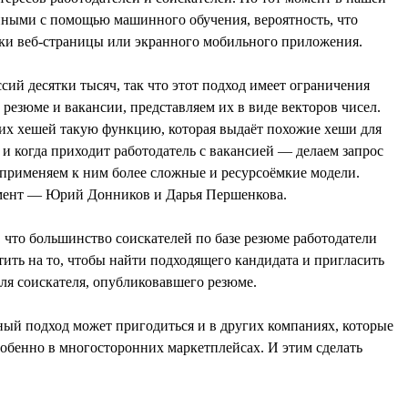
нными с помощью машинного обучения, вероятность, что
овки веб-страницы или экранного мобильного приложения.
й десятки тысяч, так что этот подход имеет ограничения
езюме и вакансии, представляем их в виде векторов чисел.
этих хешей такую функцию, которая выдаёт похожие хеши для
 и когда приходит работодатель с вакансией — делаем запрос
, применяем к ним более сложные и ресурсоёмкие модели.
амент — Юрий Донников и Дарья Першенкова.
, что большинство соискателей по базе резюме работодатели
тить на то, чтобы найти подходящего кандидата и пригласить
 для соискателя, опубликовавшего резюме.
ный подход может пригодиться и в других компаниях, которые
собенно в многосторонних маркетплейсах. И этим сделать