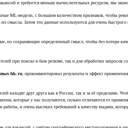
вакансий и требуется меньше вычислительных ресурсов, мы экон
сложные ML-модели, с большим количеством признаков, чтобы ре
их смысла. Затем эти данные используются для очень быстрого 
е, но сохраняющие определенный смысл, чтобы без потери каче
телей при поиске в базе резюме, так и для обработки запросов с
ных hh. ru
, прокомментировал результаты и эффект применени
телей находят друг друга как в России, так и за её пределами. 
ния, которые у нас получаются, сильно отличаются от применяе
 работы, и очень высоких требований к качеству выдачи, котор
е для вакансий, с учётом географического местоположения и ин