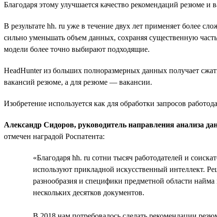
Благодаря этому улучшается качество рекомендаций резюме и 
В результате hh. ru уже в течение двух лет применяет более 
сильно уменьшать объем данных, сохраняя существенную часть 
модели более точно выбирают подходящие.
HeadHunter из больших полноразмерных данных получает сжаты
вакансий резюме, а для резюме — вакансии.
Изобретение используется как для обработки запросов работода
Александр Сидоров, руководитель направления анализа дан
отмечен наградой Роспатента:
«Благодаря hh. ru сотни тысяч работодателей и соиска
используют прикладной искусственный интеллект. Реше
разнообразия и специфики предметной области найма и
нескольких десятков документов.
В 2018 нам потребовалось сделать рекомендации резюм