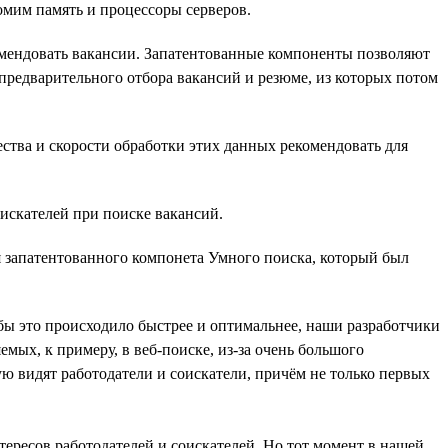
омим память и процессоры серверов.
комендовать вакансии. Запатентованные компоненты позволяют
предварительного отбора вакансий и резюме, из которых потом
ства и скорости обработки этих данных рекомендовать для
оискателей при поиске вакансий.
я запатентованного компонета Умного поиска, который был
Чтобы это происходило быстрее и оптимальнее, наши разработчики
мых, к примеру, в веб-поиске, из-за очень большого
ую видят работодатели и соискатели, причём не только первых
тересов работодателей и соискателей. Но тот момент в нашей