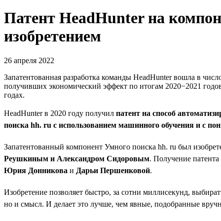
Патент HeadHunter на компо
изобретением
26 апреля 2022
Запатентованная разработка команды HeadHunter вошла в чис
получивших экономический эффект по итогам 2020−2021 годов
годах.
HeadHunter в 2020 году получил
патент на способ автоматиз
поиска hh. ru с использованием машинного обучения и с 
Запатентованный компонент Умного поиска hh. ru был изобре
Реушкиным и Александром Сидоровым
. Получение патента
Юрия Донникова
и
Дарьи Першенковой
.
Изобретение позволяет быстро, за сотни миллисекунд, выбирать
но и смысл. И делает это лучше, чем явные, подобранные вруч