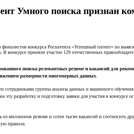
нент Умного поиска признан к
ло финалистов конкурса Роспатента «Успешный патент» по выяв
. В конкурсе приняли участие 129 отечественных правообладате
ированного поиска релевантных резюме и вакансий для реко
понижением размерности многомерных данных
.
тен сотрудниками группы анализа данных и машинного обучени
 на эту разработку и подготовку заявки для участия в конкурсе
 из миллионов резюме и сотен тысяч вакансий и соотносить друг 
ную правила.