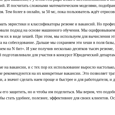
нсий. И посчитать сложными математическим моделями, подобра
. Тем более в онлайн, за 50 мс, пока пользователь ждёт отрис
ть эвристики и классификаторы резюме и вакансий. Но професси
вали подход на основе машинного обучения. Мы оцифровываем р
яем их в виде хешей. При этом, мы используем для вычисления 
а на собеседование. Дальше мы сохраняем эти хеши в поля базы,
 чем на N бит». И уже получив несколько десятков тысяч резюме
ый подготавливали для участия в конкурсе Юридический департ
е на вакансии, и с тех пор их использование выросло настолько
е рекомендуются на их конкретные вакансии. Это позволяет тра
и, а значит сделать наем проще и быстрее и для работодателя, и
ы его защитить, но и чтобы им поделиться. Мы верим, что подоб
ы стать удобнее, полезнее, эффективнее для своих клиентов. О