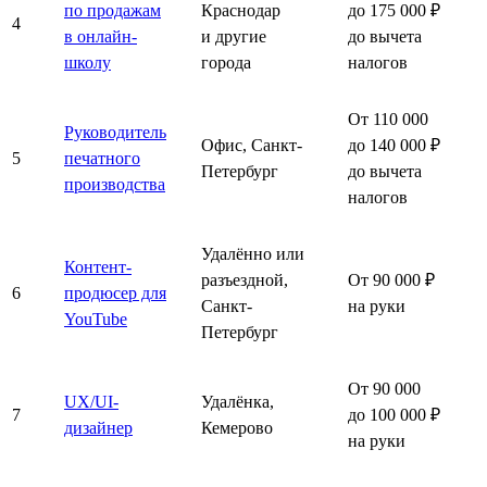
по продажам
Краснодар
до 175 000 ₽
4
в онлайн-
и другие
до вычета
школу
города
налогов
От 110 000
Руководитель
Офис, Санкт-
до 140 000 ₽
5
печатного
Петербург
до вычета
производства
налогов
Удалённо или
Контент-
разъездной,
От 90 000 ₽
6
продюсер для
Санкт-
на руки
YouTube
Петербург
От 90 000
UX/UI-
Удалёнка,
7
до 100 000 ₽
дизайнер
Кемерово
на руки