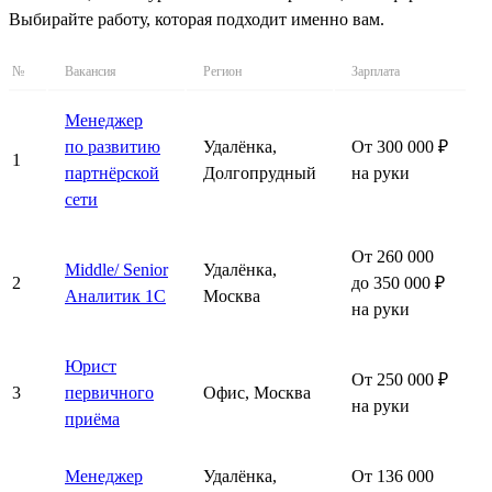
Выбирайте работу, которая подходит именно вам.
№
Вакансия
Регион
Зарплата
Менеджер
по развитию
Удалёнка,
От 300 000 ₽
1
партнёрской
Долгопрудный
на руки
сети
От 260 000
Middle/ Senior
Удалёнка,
2
до 350 000 ₽
Аналитик 1С
Москва
на руки
Юрист
От 250 000 ₽
3
первичного
Офис, Москва
на руки
приёма
Менеджер
Удалёнка,
От 136 000