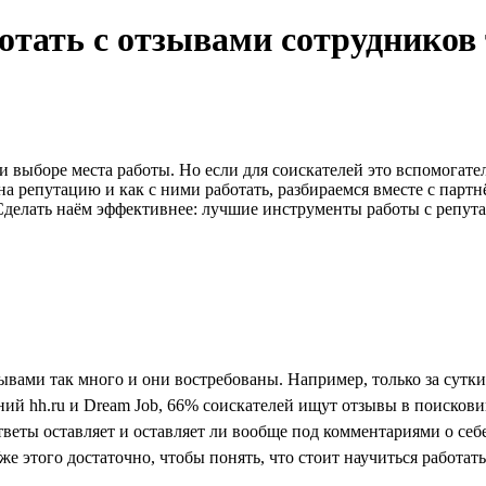
тать с отзывами сотрудников т
 выборе места работы. Но если для соискателей это вспомогат
на репутацию и как с ними работать, разбираемся вместе с па
делать наём эффективнее: лучшие инструменты работы с репут
зывами так много и они востребованы. Например, только за сутк
ний hh.ru и Dream Job, 66% соискателей ищут отзывы в поискови
тветы оставляет и оставляет ли вообще под комментариями о себе
же этого достаточно, чтобы понять, что стоит научиться работат