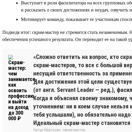
Выступает в роли фасилитатора на всех групповых об
и рассказать о своих достижениях и неудач, озвучить и
Мотивирует команду, показывает ее участникам спосо
Подведя итог: скрам-мастер не стремится стать незаменимым.
обеспечения успешного результата. Он переводит ее на такой у
«Сложно ответить на вопрос, кто скр
скрам-мастеров, то все с большой ве
несущий ответственность за применен
Для достижения этой цели существует
(от англ. Servant Leader — ред.), ф
Когда я объяснял своему знакомому, 
уточнением: ни в коем случае нельзя
тебя услышали), но обязательно надо
Идеальный скрам-мастер становится не
Артур Муртазин, скрам-мастер