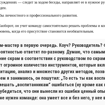
суждениях — следит за ходом беседы, направляет ее в нужное р
деи.
бы личностного и профессионального развития.
 Наоборот, он учит команду самостоятельно решать проблемы и
ровень, когда его присутствие становится необязательным.
ам-мастер в первую очередь. Коуч? Руководитель?
роятностью ответят по-разному. Думаю, что самым 
ие скрам в соответствии с руководством по скрам
 огромное количество инструментов, которые вкл
асилитацию, анализ и множество других методов, п
чем я занимаюсь, он пошутил: „То есть ты как восп
 мешать „воспитанникам“ ошибаться (ну кроме как 
 убедиться, что они вынесли из ошибки ценный опы
 нужен команде: она умеет все и без него, у нее 