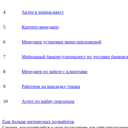
4
Актер в хоррор-квест
5
Контент-менеджер
6
Менеджер установки мини-приложений
7
Мобильный банкир (специалист по доставке банковск
8
Менеджер по работе с клиентами
9
Работник на выкладку товара
10
Агент по найму персонала
Еще больше интересных подработок
Смотри, воодушевляйся и ищи подходящее для себя предложен