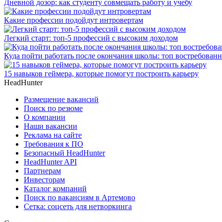
Дневной дозор: как студенту совмещать работу и учебу
Какие профессии подойдут интровертам
Легкий старт: топ-5 профессий с высоким доходом
Куда пойти работать после окончания школы: топ востребован
15 навыков геймера, которые помогут построить карьеру
HeadHunter
Размещение вакансий
Поиск по резюме
О компании
Наши вакансии
Реклама на сайте
Требования к ПО
Безопасный HeadHunter
HeadHunter API
Партнерам
Инвесторам
Каталог компаний
Поиск по вакансиям в Артемово
Сетка: соцсеть для нетворкинга