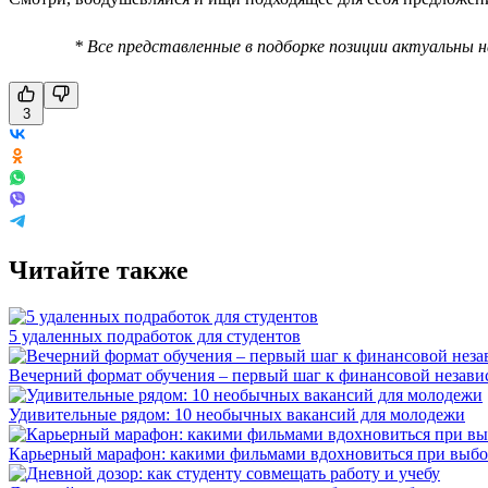
* Все представленные в подборке позиции актуальны 
3
Читайте также
5 удаленных подработок для студентов
Вечерний формат обучения – первый шаг к финансовой незави
Удивительные рядом: 10 необычных вакансий для молодежи
Карьерный марафон: какими фильмами вдохновиться при выбо