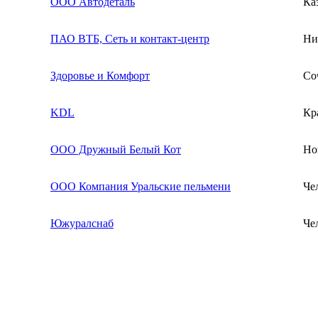
ООО Автодеталь
Ка
ПАО ВТБ, Сеть и контакт-центр
Ни
Здоровье и Комфорт
Со
KDL
Кр
ООО Дружный Белый Кот
Но
ООО Компания Уральские пельмени
Че
Южуралснаб
Че