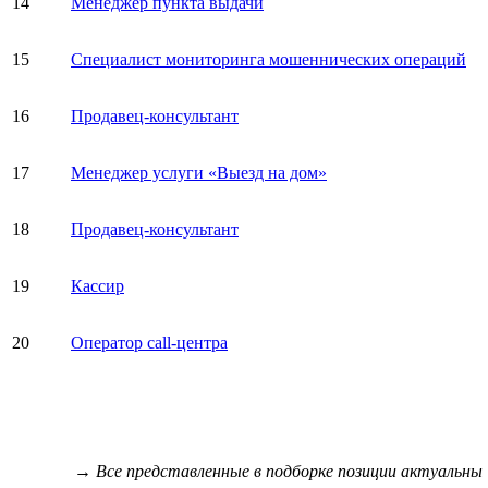
14
Менеджер пункта выдачи
15
Специалист мониторинга мошеннических операций
16
Продавец-консультант
17
Менеджер услуги «Выезд на дом»
18
Продавец-консультант
19
Кассир
20
Оператор call-центра
→ Все представленные в подборке позиции актуальны