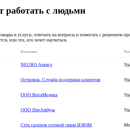
ит работать с людьми
овары и услуги, отвечать на вопросы и помогать с решением пр
ся, или тех, кто хочет научиться.
Компания
Рег
NEURO Agency
Уд
Островок. Служба поддержки клиентов
Уд
ООО ВитаМедика
Уд
ООО ПреАмбула
Уд
Сеть салонов сотовой связи ИЗЮМ
Мо