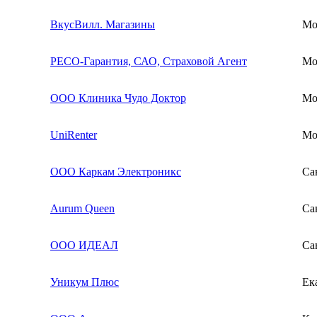
ВкусВилл. Магазины
Мо
РЕСО-Гарантия, САО, Страховой Агент
Мо
ООО Клиника Чудо Доктор
Мо
UniRenter
Мо
ООО Каркам Электроникс
Са
Aurum Queen
Са
ООО ИДЕАЛ
Са
Уникум Плюс
Ек