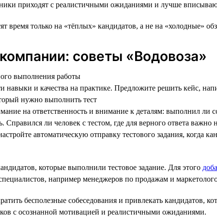
ники приходят с реалистичными ожиданиями и лучше вписывают
ят время только на «тёплых» кандидатов, а не на «холодные» об
 компании: советы «Водовоза»
ного выполнения работы
эти навыки и качества на практике. Предложите решить кейс, нап
оторый нужно выполнить тест
нимание на ответственность и внимание к деталям: выполнил ли 
сь. Справился ли человек с тестом, где для верного ответа важн
настройте автоматическую отправку тестового задания, когда ка
кандидатов, которые выполнили тестовое задание. Для этого
доба
х специалистов, например менеджеров по продажам и маркетолого
кратить бесполезные собеседования и привлекать кандидатов, к
иков с осознанной мотивацией и реалистичными ожиданиями.