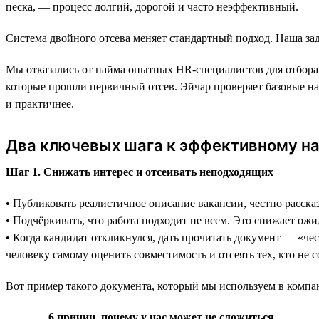
песка, — процесс долгий, дорогой и часто неэффективный.
Система двойного отсева меняет стандартный подход. Наша зад
Мы отказались от найма опытных HR-специалистов для отбора л
которые прошли первичный отсев. Эйчар проверяет базовые н
и практичнее.
Два ключевых шага к эффективному на
Шаг 1. Снижать интерес и отсеивать неподходящих
• Публиковать реалистичное описание вакансии, честно расска
• Подчёркивать, что работа подходит не всем. Это снижает ожи
• Когда кандидат откликнулся, дать прочитать документ — «чес
человеку самому оценить совместимость и отсеять тех, кто не 
Вот пример такого документа, который мы используем в компа
6 причин, почему у нас может не сложиться