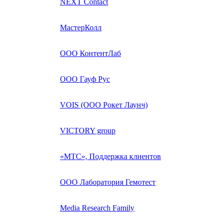
NEXT Contact
МастерКолл
ООО КонтентЛаб
ООО Гауф Рус
VOIS (ООО Рокет Лаунч)
VICTORY group
«МТС», Поддержка клиентов
ООО Лаборатория Гемотест
Media Research Family