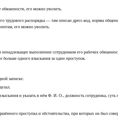
 обязанности, его можно уволить.
 трудового распорядка — там описан дресс-код, нормы общения 
иентам, его можно уволить.
и ненадлежащее выполнение сотрудником его рабочих обязанно
е больше одного взыскания за один проступок.
дной записке.
делал.
скания и указать в нём Ф. И. О., должность сотрудника, суть п
шённого проступка и обстоятельства, при которых он был совер