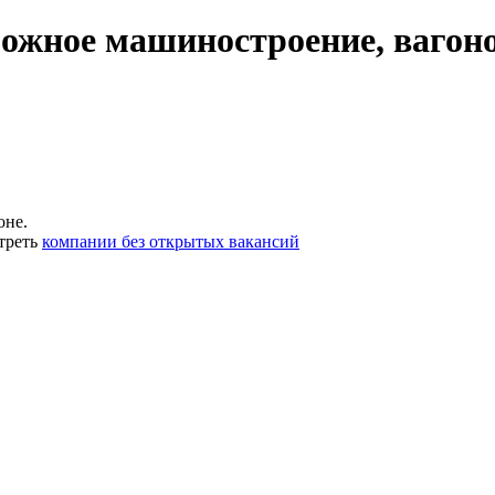
ожное машиностроение, вагон
оне.
треть
компании без открытых вакансий