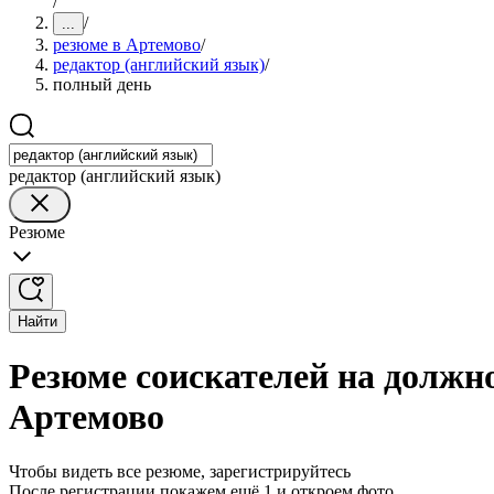
/
/
...
резюме в Артемово
/
редактор (английский язык)
/
полный день
редактор (английский язык)
Резюме
Найти
Резюме соискателей на должно
Артемово
Чтобы видеть все резюме, зарегистрируйтесь
После регистрации покажем ещё 1 и откроем фото