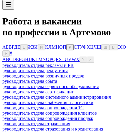
Работа и вакансии
по профессии в Артемово
А
Б
В
Г
Д
Е
Ж
З
И
К
Л
М
Н
О
П
С
Т
У
Ф
Х
Ц
Ч
Ш
Э
Ю
Ё
Й
Р
Щ
Ы
#
Я
A
B
C
D
E
F
G
H
I
J
K
L
M
N
O
P
Q
R
S
T
U
V
W
X
Y
Z
руководитель отдела рекламы и PR
руководитель отдела рекрутинга
руководитель отдела розничных продаж
руководитель отдела сбыта
руководитель отдела сервисного обслуживания
руководитель отдела сертификации
руководитель отдела системного администрирования
руководитель отдела снабжения и логистики
руководитель отдела сопровождения 1С
руководитель отдела сопровождения клиентов
руководитель отдела сопровождения продаж
руководитель отдела страхования
руководитель отдела страхования и кредитования