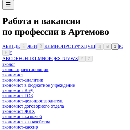
Работа и вакансии
по профессии в Артемово
А
Б
В
Г
Д
Е
Ж
З
И
К
Л
М
Н
О
П
Р
С
Т
У
Ф
Х
Ц
Ч
Ш
Ю
Ё
Й
Щ
Ы
Э
#
Я
A
B
C
D
E
F
G
H
I
J
K
L
M
N
O
P
Q
R
S
T
U
V
W
X
Y
Z
эколог
эколог-проектировщик
экономист
экономист-аналитик
экономист в бюджетное учреждение
экономист ВЭД
экономист ГОЗ
экономист-делопроизводитель
экономист договорного отдела
экономист ЖКХ
экономист-казначей
экономист казначейства
экономист-кассир