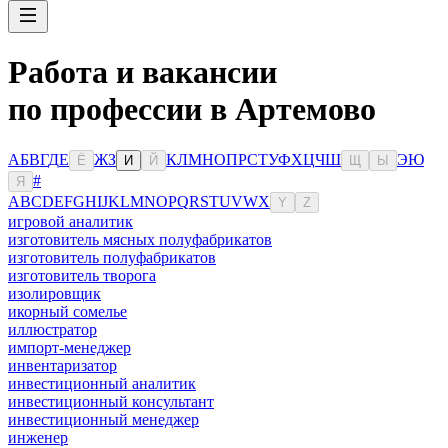
Работа и вакансии
по профессии в Артемово
А
Б
В
Г
Д
Е
Ж
З
К
Л
М
Н
О
П
Р
С
Т
У
Ф
Х
Ц
Ч
Ш
Э
Ю
Ё
И
Й
Щ
Ы
#
Я
A
B
C
D
E
F
G
H
I
J
K
L
M
N
O
P
Q
R
S
T
U
V
W
X
Y
Z
игровой аналитик
изготовитель мясных полуфабрикатов
изготовитель полуфабрикатов
изготовитель творога
изолировщик
икорный сомелье
иллюстратор
импорт-менеджер
инвентаризатор
инвестиционный аналитик
инвестиционный консультант
инвестиционный менеджер
инженер