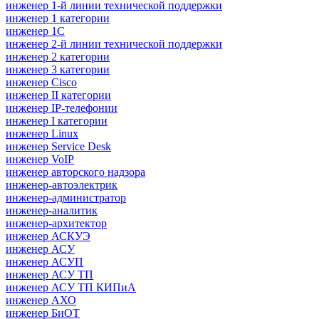
инженер 1-й линии технической поддержки
инженер 1 категории
инженер 1С
инженер 2-й линии технической поддержки
инженер 2 категории
инженер 3 категории
инженер Cisco
инженер II категории
инженер IP-телефонии
инженер I категории
инженер Linux
инженер Service Desk
инженер VoIP
инженер авторского надзора
инженер-автоэлектрик
инженер-администратор
инженер-аналитик
инженер-архитектор
инженер АСКУЭ
инженер АСУ
инженер АСУП
инженер АСУ ТП
инженер АСУ ТП КИПиА
инженер АХО
инженер БиОТ