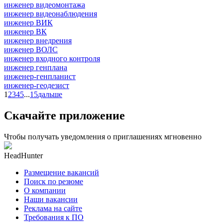
инженер видеомонтажа
инженер видеонаблюдения
инженер ВИК
инженер ВК
инженер внедрения
инженер ВОЛС
инженер входного контроля
инженер генплана
инженер-генпланист
инженер-геодезист
1
2
3
4
5
...
15
дальше
Скачайте приложение
Чтобы получать уведомления о приглашениях мгновенно
HeadHunter
Размещение вакансий
Поиск по резюме
О компании
Наши вакансии
Реклама на сайте
Требования к ПО