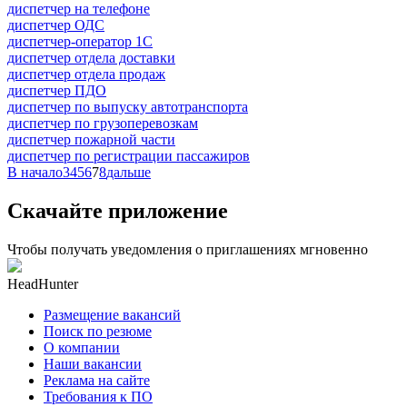
диспетчер на телефоне
диспетчер ОДС
диспетчер-оператор 1С
диспетчер отдела доставки
диспетчер отдела продаж
диспетчер ПДО
диспетчер по выпуску автотранспорта
диспетчер по грузоперевозкам
диспетчер пожарной части
диспетчер по регистрации пассажиров
В начало
3
4
5
6
7
8
дальше
Скачайте приложение
Чтобы получать уведомления о приглашениях мгновенно
HeadHunter
Размещение вакансий
Поиск по резюме
О компании
Наши вакансии
Реклама на сайте
Требования к ПО