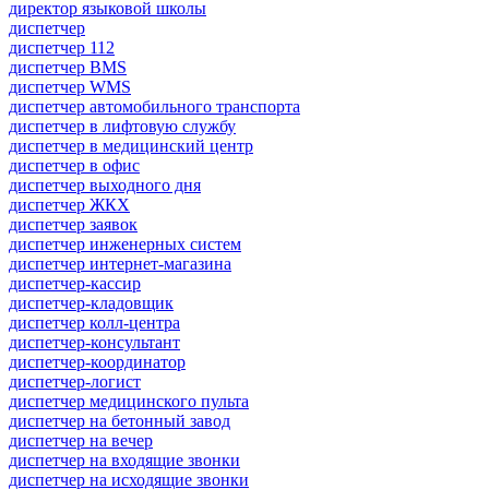
директор языковой школы
диспетчер
диспетчер 112
диспетчер BMS
диспетчер WMS
диспетчер автомобильного транспорта
диспетчер в лифтовую службу
диспетчер в медицинский центр
диспетчер в офис
диспетчер выходного дня
диспетчер ЖКХ
диспетчер заявок
диспетчер инженерных систем
диспетчер интернет-магазина
диспетчер-кассир
диспетчер-кладовщик
диспетчер колл-центра
диспетчер-консультант
диспетчер-координатор
диспетчер-логист
диспетчер медицинского пульта
диспетчер на бетонный завод
диспетчер на вечер
диспетчер на входящие звонки
диспетчер на исходящие звонки