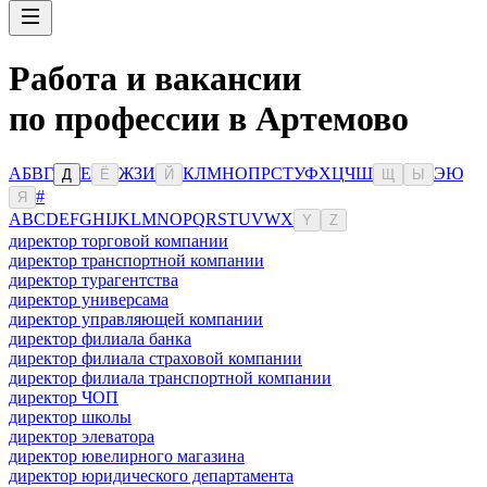
Работа и вакансии
по профессии в Артемово
А
Б
В
Г
Е
Ж
З
И
К
Л
М
Н
О
П
Р
С
Т
У
Ф
Х
Ц
Ч
Ш
Э
Ю
Д
Ё
Й
Щ
Ы
#
Я
A
B
C
D
E
F
G
H
I
J
K
L
M
N
O
P
Q
R
S
T
U
V
W
X
Y
Z
директор торговой компании
директор транспортной компании
директор турагентства
директор универсама
директор управляющей компании
директор филиала банка
директор филиала страховой компании
директор филиала транспортной компании
директор ЧОП
директор школы
директор элеватора
директор ювелирного магазина
директор юридического департамента