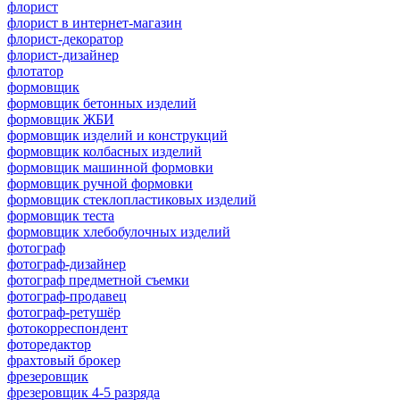
флорист
флорист в интернет-магазин
флорист-декоратор
флорист-дизайнер
флотатор
формовщик
формовщик бетонных изделий
формовщик ЖБИ
формовщик изделий и конструкций
формовщик колбасных изделий
формовщик машинной формовки
формовщик ручной формовки
формовщик стеклопластиковых изделий
формовщик теста
формовщик хлебобулочных изделий
фотограф
фотограф-дизайнер
фотограф предметной съемки
фотограф-продавец
фотограф-ретушёр
фотокорреспондент
фоторедактор
фрахтовый брокер
фрезеровщик
фрезеровщик 4-5 разряда