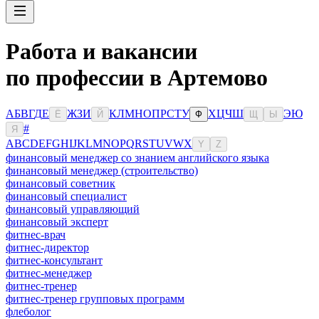
Работа и вакансии
по профессии в Артемово
А
Б
В
Г
Д
Е
Ж
З
И
К
Л
М
Н
О
П
Р
С
Т
У
Х
Ц
Ч
Ш
Э
Ю
Ё
Й
Ф
Щ
Ы
#
Я
A
B
C
D
E
F
G
H
I
J
K
L
M
N
O
P
Q
R
S
T
U
V
W
X
Y
Z
финансовый менеджер со знанием английского языка
финансовый менеджер (строительство)
финансовый советник
финансовый специалист
финансовый управляющий
финансовый эксперт
фитнес-врач
фитнес-директор
фитнес-консультант
фитнес-менеджер
фитнес-тренер
фитнес-тренер групповых программ
флеболог