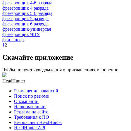
фрезеровщик 4-6 разряда
фрезеровщик 4 разряда
фрезеровщик 5-6 разряда
фрезеровщик 5 разряда
фрезеровщик 6 разряда
фрезеровщик-универсал
фрезеровщик ЧПУ
фрилансер
1
2
Скачайте приложение
Чтобы получать уведомления о приглашениях мгновенно
HeadHunter
Размещение вакансий
Поиск по резюме
О компании
Наши вакансии
Реклама на сайте
Требования к ПО
Безопасный HeadHunter
HeadHunter API