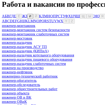
Работа и вакансии по профес
А
Б
В
Г
Д
Е
Ж
З
К
Л
М
Н
О
П
Р
С
Т
У
Ф
Х
Ц
Ч
Ш
Э
Ю
Ё
И
Й
Щ
Ы
Я
A
B
C
D
E
F
G
H
I
J
K
L
M
N
O
P
Q
R
S
T
U
V
W
X
Y
Z
инженер-монтажник
инженер-монтажник систем безопасности
инженер-монтажник слаботочных систем
инженер-мостовик
инженер-наладчик
инженер-наладчик АСУ ТП
инженер-наладчик (КИПиА)
инженер-наладчик котельного оборудования
инженер-наладчик пищевого оборудования
инженер-наладчик слаботочных систем
инженер на производство
инженер-нефтяник
инженерно-технический работник
инженер-обогатитель
инженер-обследователь
инженер общестроительных работ
инженер объекта
инженер ОВ и ВК
инженер ОВиК