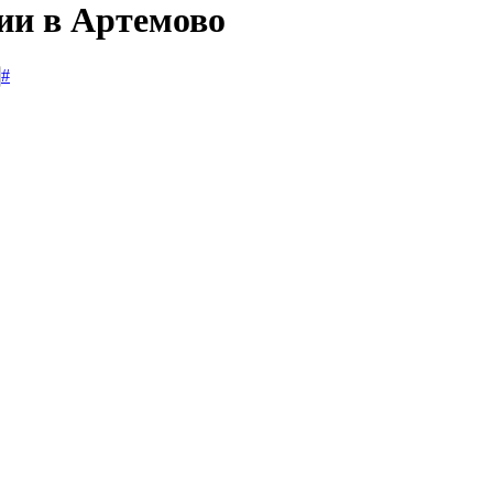
сии в Артемово
#