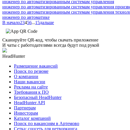
инженер по автоматизированным системам управления
инженер по автоматизированным системам управления произв
инженер по автоматизированным системам управления технол
инженер по автоматике
В начало
2
3
4
5
6
...
15
дальше
Сканируйте QR-код, чтобы скачать приложение
И чаты с работодателями всегда будут под рукой
HeadHunter
Размещение вакансий
Поиск по резюме
О компании
Наши вакансии
Реклама на сайте
Требования к ПО
Безопасный HeadHunter
HeadHunter API
Партнерам
Инвесторам
Каталог компаний
Поиск по вакансиям в Артемово
Сетка: соцсеть для нетворкинга