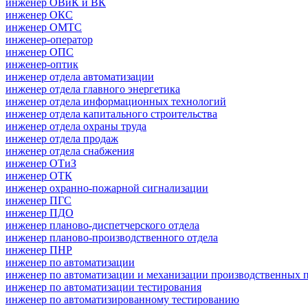
инженер ОВиК и ВК
инженер ОКС
инженер ОМТС
инженер-оператор
инженер ОПС
инженер-оптик
инженер отдела автоматизации
инженер отдела главного энергетика
инженер отдела информационных технологий
инженер отдела капитального строительства
инженер отдела охраны труда
инженер отдела продаж
инженер отдела снабжения
инженер ОТиЗ
инженер ОТК
инженер охранно-пожарной сигнализации
инженер ПГС
инженер ПДО
инженер планово-диспетчерского отдела
инженер планово-производственного отдела
инженер ПНР
инженер по автоматизации
инженер по автоматизации и механизации производственных 
инженер по автоматизации тестирования
инженер по автоматизированному тестированию