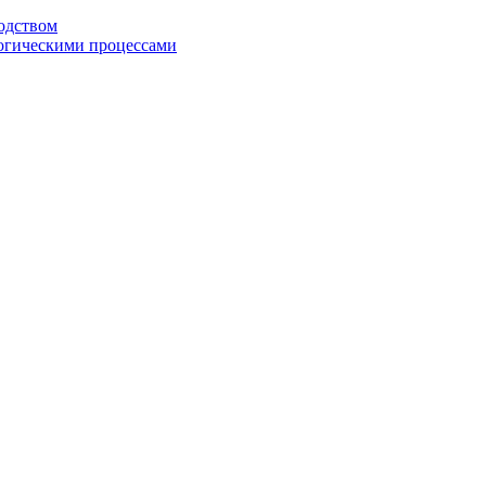
одством
огическими процессами