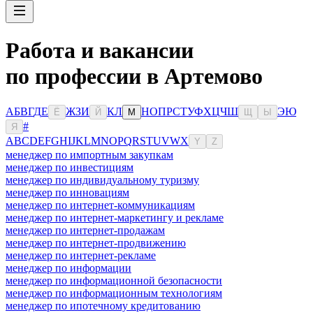
Работа и вакансии
по профессии в Артемово
А
Б
В
Г
Д
Е
Ж
З
И
К
Л
Н
О
П
Р
С
Т
У
Ф
Х
Ц
Ч
Ш
Э
Ю
Ё
Й
М
Щ
Ы
#
Я
A
B
C
D
E
F
G
H
I
J
K
L
M
N
O
P
Q
R
S
T
U
V
W
X
Y
Z
менеджер по импортным закупкам
менеджер по инвестициям
менеджер по индивидуальному туризму
менеджер по инновациям
менеджер по интернет-коммуникациям
менеджер по интернет-маркетингу и рекламе
менеджер по интернет-продажам
менеджер по интернет-продвижению
менеджер по интернет-рекламе
менеджер по информации
менеджер по информационной безопасности
менеджер по информационным технологиям
менеджер по ипотечному кредитованию