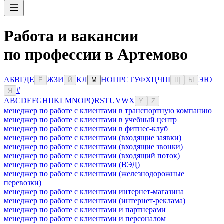
Работа и вакансии
по профессии в Артемово
А
Б
В
Г
Д
Е
Ж
З
И
К
Л
Н
О
П
Р
С
Т
У
Ф
Х
Ц
Ч
Ш
Э
Ю
Ё
Й
М
Щ
Ы
#
Я
A
B
C
D
E
F
G
H
I
J
K
L
M
N
O
P
Q
R
S
T
U
V
W
X
Y
Z
менеджер по работе с клиентами в транспортную компанию
менеджер по работе с клиентами в учебный центр
менеджер по работе с клиентами в фитнес-клуб
менеджер по работе с клиентами (входящие заявки)
менеджер по работе с клиентами (входящие звонки)
менеджер по работе с клиентами (входящий поток)
менеджер по работе с клиентами (ВЭД)
менеджер по работе с клиентами (железнодорожные
перевозки)
менеджер по работе с клиентами интернет-магазина
менеджер по работе с клиентами (интернет-реклама)
менеджер по работе с клиентами и партнерами
менеджер по работе с клиентами и персоналом