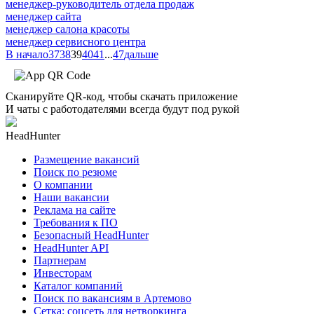
менеджер-руководитель отдела продаж
менеджер сайта
менеджер салона красоты
менеджер сервисного центра
В начало
37
38
39
40
41
...
47
дальше
Сканируйте QR-код, чтобы скачать приложение
И чаты с работодателями всегда будут под рукой
HeadHunter
Размещение вакансий
Поиск по резюме
О компании
Наши вакансии
Реклама на сайте
Требования к ПО
Безопасный HeadHunter
HeadHunter API
Партнерам
Инвесторам
Каталог компаний
Поиск по вакансиям в Артемово
Сетка: соцсеть для нетворкинга