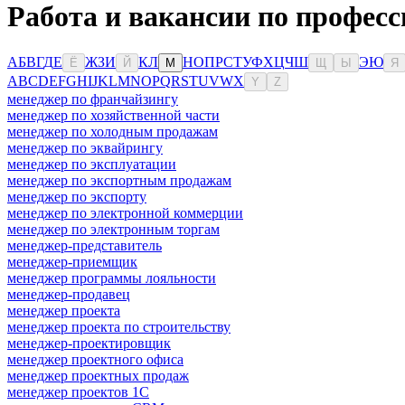
Работа и вакансии по профес
А
Б
В
Г
Д
Е
Ж
З
И
К
Л
Н
О
П
Р
С
Т
У
Ф
Х
Ц
Ч
Ш
Э
Ю
Ё
Й
М
Щ
Ы
Я
A
B
C
D
E
F
G
H
I
J
K
L
M
N
O
P
Q
R
S
T
U
V
W
X
Y
Z
менеджер по франчайзингу
менеджер по хозяйственной части
менеджер по холодным продажам
менеджер по эквайрингу
менеджер по эксплуатации
менеджер по экспортным продажам
менеджер по экспорту
менеджер по электронной коммерции
менеджер по электронным торгам
менеджер-представитель
менеджер-приемщик
менеджер программы лояльности
менеджер-продавец
менеджер проекта
менеджер проекта по строительству
менеджер-проектировщик
менеджер проектного офиса
менеджер проектных продаж
менеджер проектов 1С