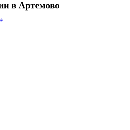
сии в Артемово
#