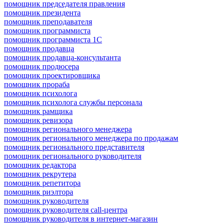
помощник председателя правления
помощник президента
помощник преподавателя
помощник программиста
помощник программиста 1С
помощник продавца
помощник продавца-консультанта
помощник продюсера
помощник проектировщика
помощник прораба
помощник психолога
помощник психолога службы персонала
помощник рамщика
помощник ревизора
помощник регионального менеджера
помощник регионального менеджера по продажам
помощник регионального представителя
помощник регионального руководителя
помощник редактора
помощник рекрутера
помощник репетитора
помощник риэлтора
помощник руководителя
помощник руководителя call-центра
помощник руководителя в интернет-магазин