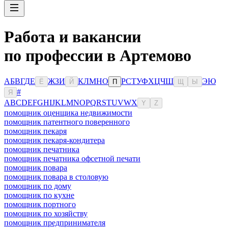
Работа и вакансии
по профессии в Артемово
А
Б
В
Г
Д
Е
Ж
З
И
К
Л
М
Н
О
Р
С
Т
У
Ф
Х
Ц
Ч
Ш
Э
Ю
Ё
Й
П
Щ
Ы
#
Я
A
B
C
D
E
F
G
H
I
J
K
L
M
N
O
P
Q
R
S
T
U
V
W
X
Y
Z
помощник оценщика недвижимости
помощник патентного поверенного
помощник пекаря
помощник пекаря-кондитера
помощник печатника
помощник печатника офсетной печати
помощник повара
помощник повара в столовую
помощник по дому
помощник по кухне
помощник портного
помощник по хозяйству
помощник предпринимателя