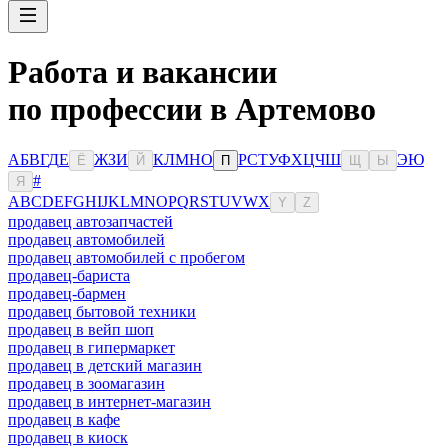
Работа и вакансии
по профессии в Артемово
А
Б
В
Г
Д
Е
Ж
З
И
К
Л
М
Н
О
Р
С
Т
У
Ф
Х
Ц
Ч
Ш
Э
Ю
Ё
Й
П
Щ
Ы
#
Я
A
B
C
D
E
F
G
H
I
J
K
L
M
N
O
P
Q
R
S
T
U
V
W
X
Y
Z
продавец автозапчастей
продавец автомобилей
продавец автомобилей с пробегом
продавец-бариста
продавец-бармен
продавец бытовой техники
продавец в вейп шоп
продавец в гипермаркет
продавец в детский магазин
продавец в зоомагазин
продавец в интернет-магазин
продавец в кафе
продавец в киоск