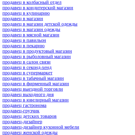
продавец в колбасный отдел
продавец в кондитерский магазин
продавец в кулинарию
продавец в магазин
продавец в магазин детской одежды
продавец в магазин одежды
продавец в мясной магазин
продавец в павильон
продавец в пекарню
продавец в продуктовый магазин
продавец в рыболовный магазин
продавец в салон связи
продавец в секонд-хенд
продавец в супермаркет
продавец в табачный магазин
продавец в фирменный магазин
продавец выездной торговли
продавец выходного дня
продавец в ювелирный магазин
продавец гастронома
продавец-грузчик
продавец детских товаров
продавец-дизайнер
продавец-дизайнер кухонной мебели
продавец женской одежды