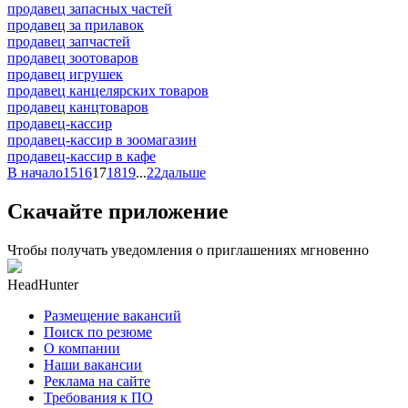
продавец запасных частей
продавец за прилавок
продавец запчастей
продавец зоотоваров
продавец игрушек
продавец канцелярских товаров
продавец канцтоваров
продавец-кассир
продавец-кассир в зоомагазин
продавец-кассир в кафе
В начало
15
16
17
18
19
...
22
дальше
Скачайте приложение
Чтобы получать уведомления о приглашениях мгновенно
HeadHunter
Размещение вакансий
Поиск по резюме
О компании
Наши вакансии
Реклама на сайте
Требования к ПО